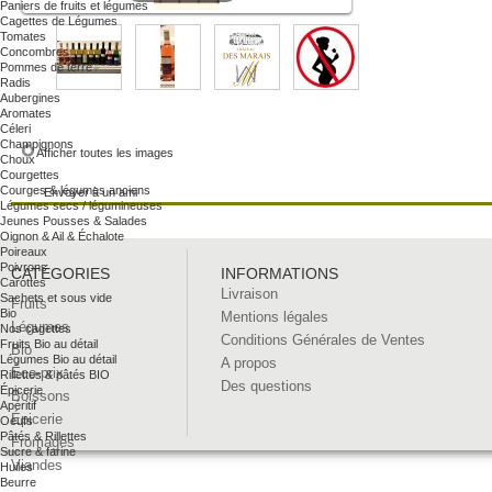
Paniers de fruits et légumes
Cagettes de Légumes
Tomates
Concombres
Pommes de terre
Radis
Aubergines
Aromates
Céleri
Champignons
Afficher toutes les images
Choux
Courgettes
Courges & légumes anciens
Envoyer à un ami
Légumes secs / légumineuses
Jeunes Pousses & Salades
Oignon & Ail & Échalote
Poireaux
Poivrons
CATÉGORIES
INFORMATIONS
Carottes
Livraison
Sachets et sous vide
Fruits
Bio
Mentions légales
Légumes
Nos cagettes
Conditions Générales de Ventes
Fruits Bio au détail
Bio
Légumes Bio au détail
A propos
Éco-prix
Rillettes & pâtés BIO
Des questions
Épicerie
Boissons
Apéritif
Épicerie
Oeufs
Pâtés & Rillettes
Fromages
Sucre & farine
Viandes
Huiles
Beurre