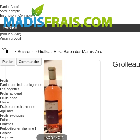
« Besoin
Panier
(vide)
Votre compte
Inscription / Connexion
PANIER
product
(vide)
Aucun produit
Total
>
Boissons
>
Grolleau Rosé Baron des Marais 75 cl
Panier
Commander
Grollea
Fruits
Paniers de fruits et légumes
Les cagettes
Fruits au détail
Fruits secs
Melon
Fraises et fruits rouges
Agrumes
Fruits exotiques
Poires
Pommes
Petit déjeuner vitaminé !
Raisins
Légumes
AGRANDIR