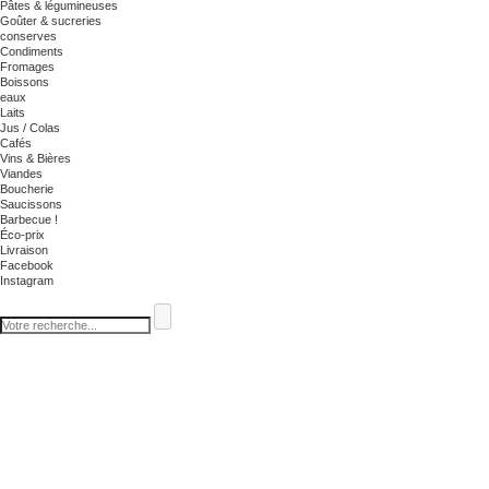
Pâtes & légumineuses
Goûter & sucreries
conserves
Condiments
Fromages
Boissons
eaux
Laits
Jus / Colas
Cafés
Vins & Bières
Viandes
Boucherie
Saucissons
Barbecue !
Éco-prix
Livraison
Facebook
Instagram
Les cookies assurent le bon fonctionnement de notre site Internet. En utilisant ce dernier, vo