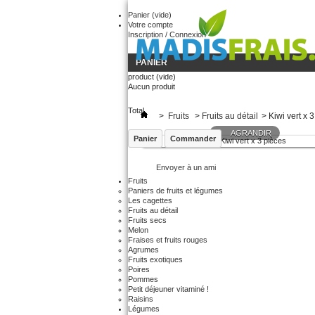
Panier
(vide)
Votre compte
Inscription / Connexion
PANIER
product
(vide)
Aucun produit
Total
>
Fruits
>
Fruits au détail
>
Kiwi vert x 
AGRANDIR
Panier
Commander
Envoyer à un ami
Fruits
Paniers de fruits et légumes
Les cagettes
Fruits au détail
Fruits secs
Melon
Fraises et fruits rouges
Agrumes
Fruits exotiques
Poires
Pommes
Petit déjeuner vitaminé !
Raisins
Légumes