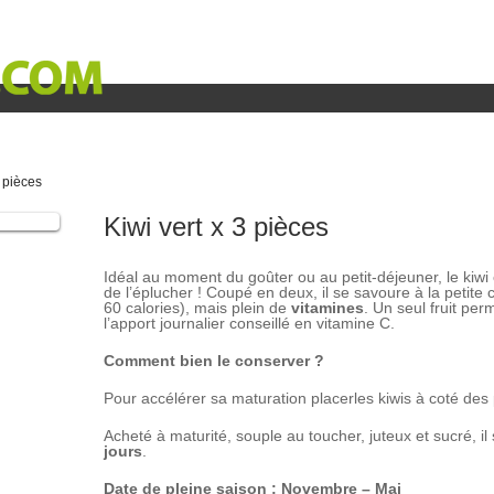
« Besoin d’aide ? 02.40.26.11.86 »
3 pièces
Kiwi vert x 3 pièces
Idéal au moment du goûter ou au petit-déjeuner, le kiwi e
de l’éplucher ! Coupé en deux, il se savoure à la petite cu
60 calories), mais plein de
vitamines
. Un seul fruit per
l’apport journalier conseillé en vitamine C.
Comment bien le conserver ?
Pour accélérer sa maturation placerles kiwis à coté d
Acheté à maturité, souple au toucher, juteux et sucré, i
jours
.
Date de pleine saison : Novembre – Mai