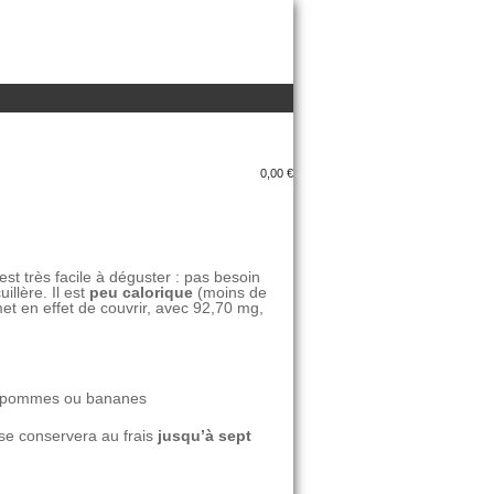
0,00 €
st très facile à déguster : pas besoin
illère. Il est
peu calorique
(moins de
met en effet de couvrir, avec 92,70 mg,
es pommes ou bananes
l se conservera au frais
jusqu’à sept