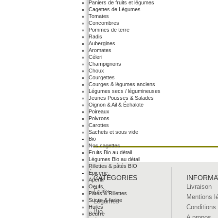
Paniers de fruits et légumes
Cagettes de Légumes
Tomates
Concombres
Pommes de terre
Radis
Aubergines
Aromates
Céleri
Champignons
Choux
Courgettes
Courges & légumes anciens
Légumes secs / légumineuses
Jeunes Pousses & Salades
Oignon & Ail & Échalote
Poireaux
Poivrons
Carottes
Sachets et sous vide
Bio
Nos cagettes
Fruits Bio au détail
Légumes Bio au détail
Rillettes & pâtés BIO
Épicerie
CATÉGORIES
INFORMA
Apéritif
Livraison
Oeufs
Fruits
Pâtés & Rillettes
Mentions l
Sucre & farine
Légumes
Conditions
Huiles
Bio
Beurre
A propos