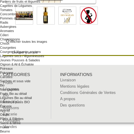
Paniers de fruits et légumes
Cagettes de Légumes
Tomates
Concombres
Pommes de terre
Radis
Aubergines
Aromates
Céleri
Champignons
Afficher toutes les images
Choux
Courgettes
Courges & légumes anciens
Envoyer à un ami
Légumes secs / légumineuses
Jeunes Pousses & Salades
Oignon & Ail & Échalote
Poireaux
Poivrons
CATÉGORIES
INFORMATIONS
Carottes
Livraison
Sachets et sous vide
Fruits
Bio
Mentions légales
Légumes
Nos cagettes
Conditions Générales de Ventes
Fruits Bio au détail
Bio
Légumes Bio au détail
A propos
Éco-prix
Rillettes & pâtés BIO
Des questions
Épicerie
Boissons
Apéritif
Épicerie
Oeufs
Pâtés & Rillettes
Fromages
Sucre & farine
Viandes
Huiles
Beurre