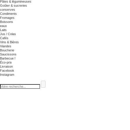
Pâtes & légumineuses
Goûter & sucreries
conserves
Condiments
Fromages
Boissons
eaux
Laits
Jus / Colas
Cafés
Vins & Bières
Viandes
Boucherie
Saucissons
Barbecue !
Éco-prix
Livraison
Facebook
Instagram
Les cookies assurent le bon fonctionnement de notre site Internet. En utilisant ce dernier, vo