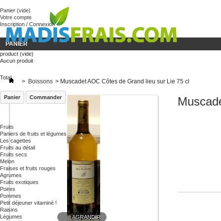
« Besoin
Panier
(vide)
Votre compte
Inscription / Connexion
PANIER
product
(vide)
Aucun produit
Total
>
Boissons
>
Muscadet AOC Côtes de Grand lieu sur Lie 75 cl
Panier
Commander
Muscade
Fruits
Paniers de fruits et légumes
Les cagettes
Fruits au détail
Fruits secs
Melon
Fraises et fruits rouges
Agrumes
Fruits exotiques
Poires
Pommes
Petit déjeuner vitaminé !
Raisins
Légumes
AGRANDIR