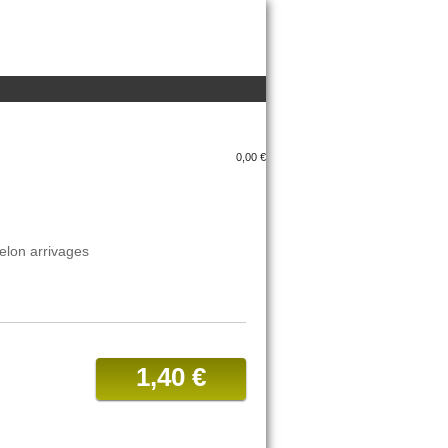
0,00 €
elon arrivages
1,40 €