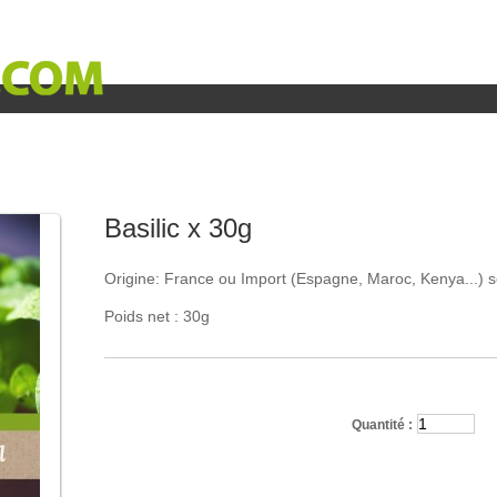
« Besoin d’aide ? 02.40.26.11.86 »
Basilic x 30g
Origine: France ou Import (Espagne, Maroc, Kenya...) s
Poids net : 30g
Quantité :