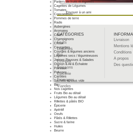
Paniers de fruits et légumes
Cagettes de Légumes
Tomates
Envoyer à un ami
Concombres
Pommes de terre
Radis
Aubergines
Aromates
CATÉGORIES
INFORMA
Céleri
Champignons
Livraison
Fruits
Choux
Mentions l
Courgettes
Légumes
Courges & légumes anciens
Conditions
Bio
Légumes secs / légumineuses
A propos
Jeunes Pousses & Salades
Éco-prix
Oignon & Ail & Échalote
Des questi
Boissons
Poireaux
Poivrons
Épicerie
Carottes
Fromages
Sachets et sous vide
Bio
Viandes
Nos cagettes
Fruits Bio au détail
Légumes Bio au détail
Rillettes & pâtés BIO
Épicerie
Apéritif
Oeufs
Pâtés & Rillettes
Sucre & farine
Huiles
Beurre