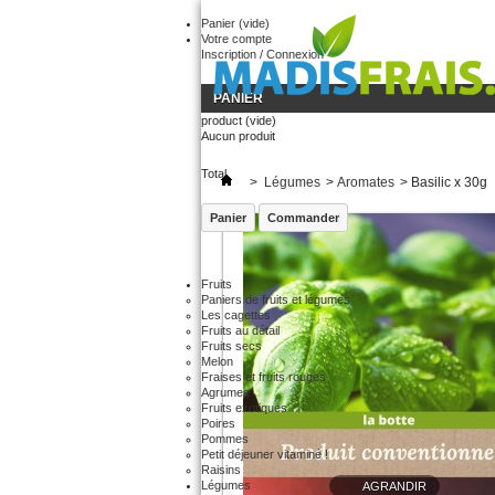
Panier
(vide)
Votre compte
Inscription / Connexion
PANIER
product
(vide)
Aucun produit
Total
>
Légumes
>
Aromates
>
Basilic x 30g
Panier
Commander
Fruits
Paniers de fruits et légumes
Les cagettes
Fruits au détail
Fruits secs
Melon
Fraises et fruits rouges
Agrumes
Fruits exotiques
Poires
Pommes
Petit déjeuner vitaminé !
Raisins
Légumes
AGRANDIR