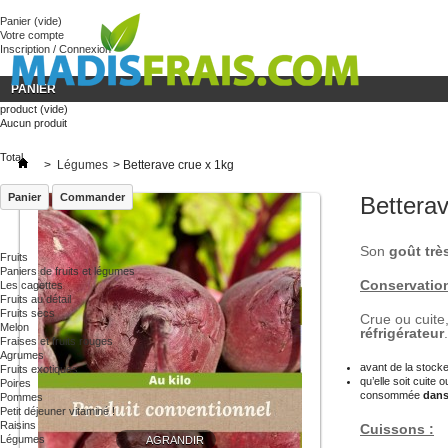
« Besoin
Panier
(vide)
Votre compte
Inscription / Connexion
PANIER
product
(vide)
Aucun produit
Total
>
Légumes
>
Betterave crue x 1kg
Panier
Commander
Betterav
Son
goût trè
Fruits
Paniers de fruits et légumes
Conservation
Les cagettes
Fruits au détail
Fruits secs
Crue ou cuite
Melon
réfrigérateur
Fraises et fruits rouges
Agrumes
avant de la stocke
Fruits exotiques
qu’elle soit cuite
Poires
consommée
dans
Pommes
Petit déjeuner vitaminé !
Raisins
Cuissons :
Légumes
AGRANDIR