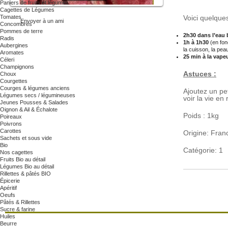
Paniers de fruits et légumes
Cagettes de Légumes
Tomates
Voici quelque
Envoyer à un ami
Concombres
Pommes de terre
2h30 dans l’eau 
Radis
1h à 1h30
(en fonc
Aubergines
la cuisson, la peau
Aromates
25 min à la vapeu
Céleri
Champignons
Astuces :
Choux
Courgettes
Courges & légumes anciens
Ajoutez un pet
Légumes secs / légumineuses
voir la vie en 
Jeunes Pousses & Salades
Oignon & Ail & Échalote
Poids : 1kg
Poireaux
Poivrons
Carottes
Origine: Fran
Sachets et sous vide
Bio
Catégorie: 1
Nos cagettes
Fruits Bio au détail
Légumes Bio au détail
Rillettes & pâtés BIO
Épicerie
Apéritif
Oeufs
Pâtés & Rillettes
Sucre & farine
Huiles
Beurre