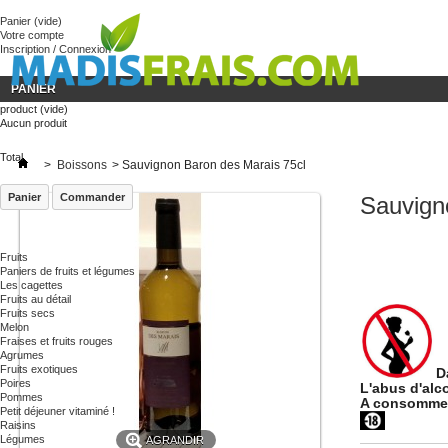
« Besoin
Panier
(vide)
Votre compte
Inscription / Connexion
PANIER
product
(vide)
Aucun produit
Total
>
Boissons
>
Sauvignon Baron des Marais 75cl
Panier
Commander
Sauvign
Fruits
Paniers de fruits et légumes
Les cagettes
Fruits au détail
Fruits secs
Melon
Fraises et fruits rouges
Agrumes
Fruits exotiques
D
Poires
L'abus d'alc
Pommes
A consommer
Petit déjeuner vitaminé !
Raisins
Légumes
AGRANDIR