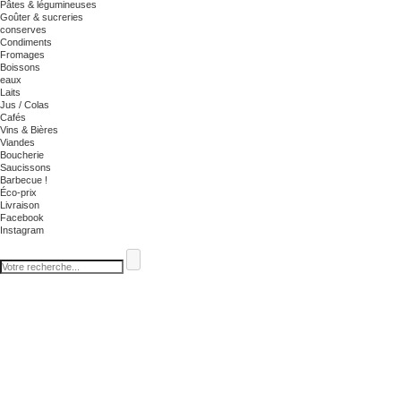
Pâtes & légumineuses
Goûter & sucreries
conserves
Condiments
Fromages
Boissons
eaux
Laits
Jus / Colas
Cafés
Vins & Bières
Viandes
Boucherie
Saucissons
Barbecue !
Éco-prix
Livraison
Facebook
Instagram
Les cookies assurent le bon fonctionnement de notre site Internet. En utilisant ce dernier, vo