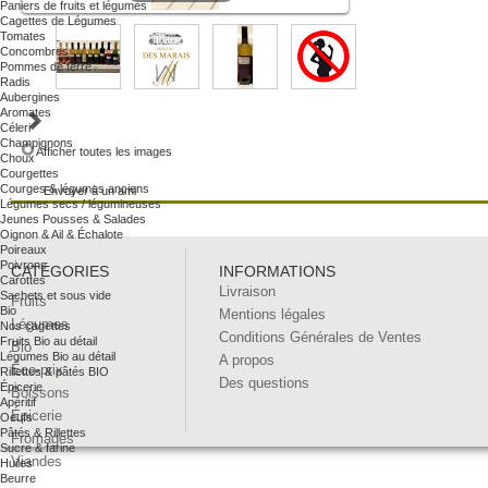
Paniers de fruits et légumes
Cagettes de Légumes
Tomates
Concombres
Pommes de terre
Radis
Aubergines
Aromates
Céleri
Champignons
Afficher toutes les images
Choux
Courgettes
Courges & légumes anciens
Envoyer à un ami
Légumes secs / légumineuses
Jeunes Pousses & Salades
Oignon & Ail & Échalote
Poireaux
Poivrons
CATÉGORIES
INFORMATIONS
Carottes
Livraison
Sachets et sous vide
Fruits
Bio
Mentions légales
Légumes
Nos cagettes
Conditions Générales de Ventes
Fruits Bio au détail
Bio
Légumes Bio au détail
A propos
Éco-prix
Rillettes & pâtés BIO
Des questions
Épicerie
Boissons
Apéritif
Épicerie
Oeufs
Pâtés & Rillettes
Fromages
Sucre & farine
Viandes
Huiles
Beurre